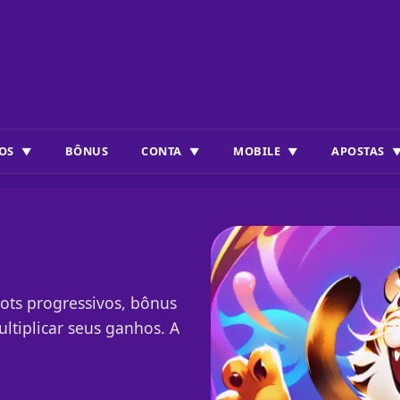
OS
BÔNUS
CONTA
MOBILE
APOSTAS
pots progressivos, bônus
ltiplicar seus ganhos. A