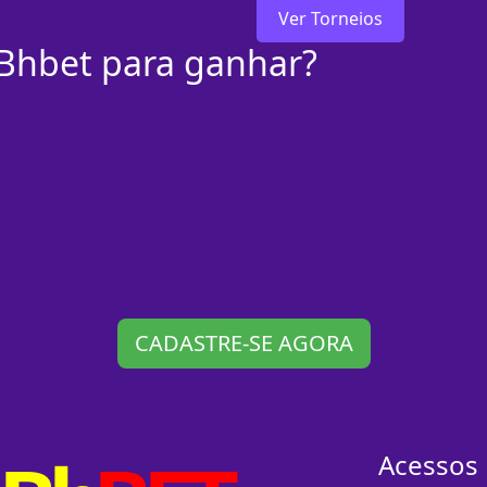
Ver Torneios
 Bhbet para ganhar?
CADASTRE-SE AGORA
Acessos