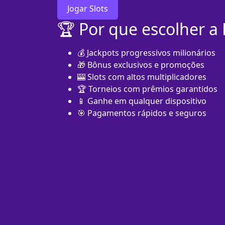
Jogar Slots
🏆 Por que escolher a
💰 Jackpots progressivos milionários
🎁 Bônus exclusivos e promoções
🎰 Slots com altos multiplicadores
🏆 Torneios com prêmios garantidos
📱 Ganhe em qualquer dispositivo
🎯 Pagamentos rápidos e seguros