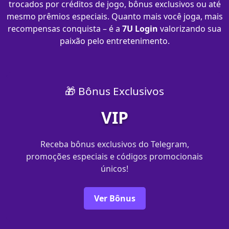
trocados por créditos de jogo, bônus exclusivos ou até
mesmo prêmios especiais. Quanto mais você joga, mais
recompensas conquista – é a
7U Login
valorizando sua
paixão pelo entretenimento.
🎁 Bônus Exclusivos
VIP
Receba bônus exclusivos do Telegram,
promoções especiais e códigos promocionais
únicos!
Ver Bônus