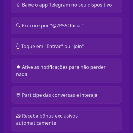
📱 Baixe o app Telegram no seu dispositivo
🔍 Procure por "@7P55Oficial"
👆 Toque em "Entrar" ou "Join"
🔔 Ative as notificações para não perder
nada
💬 Participe das conversas e interaja
🎁 Receba bônus exclusivos
automaticamente