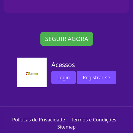
SEGUIR AGORA
Acessos
Login
Registrar-se
Políticas de Privacidade
Termos e Condições
Sitemap