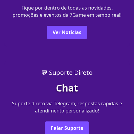
Fique por dentro de todas as novidades,
promoções e eventos da 7Game em tempo real!
Ver Notícias
💬 Suporte Direto
Chat
Suporte direto via Telegram, respostas rápidas e
atendimento personalizado!
Falar Suporte