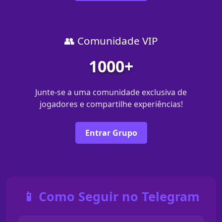
👥 Comunidade VIP
1000+
Junte-se a uma comunidade exclusiva de
jogadores e compartilhe experiências!
Entrar Grupo
📱 Como Seguir no Telegram