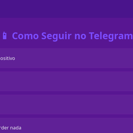
📱 Como Seguir no Telegram
ositivo
erder nada