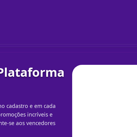
 Plataforma
no cadastro e em cada
promoções incríveis e
unte-se aos vencedores