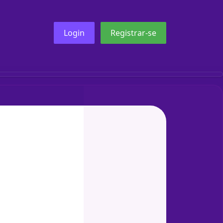
Login
Registrar-se