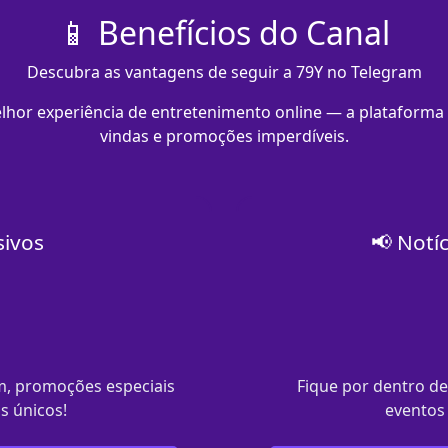
📱 Benefícios do Canal
Descubra as vantagens de seguir a 79Y no Telegram
lhor experiência de entretenimento online — a plataforma
vindas e promoções imperdíveis.
sivos
📢 Notí
m, promoções especiais
Fique por dentro d
s únicos!
eventos