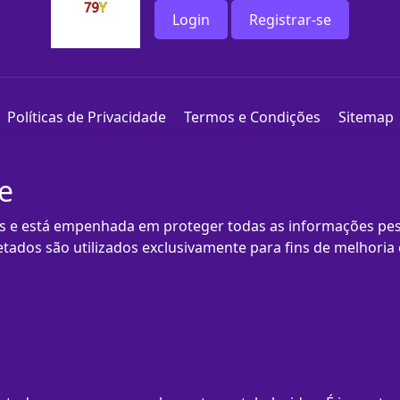
Login
Registrar-se
Políticas de Privacidade
Termos e Condições
Sitemap
de
ios e está empenhada em proteger todas as informações pe
tados são utilizados exclusivamente para fins de melhoria