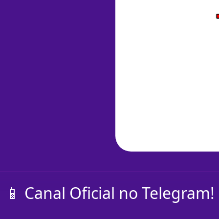
📱 Canal Oficial no Telegram!