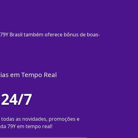
 79Y Brasil também oferece bônus de boas-
cias em Tempo Real
24/7
e todas as novidades, promoções e
 da 79Y em tempo real!