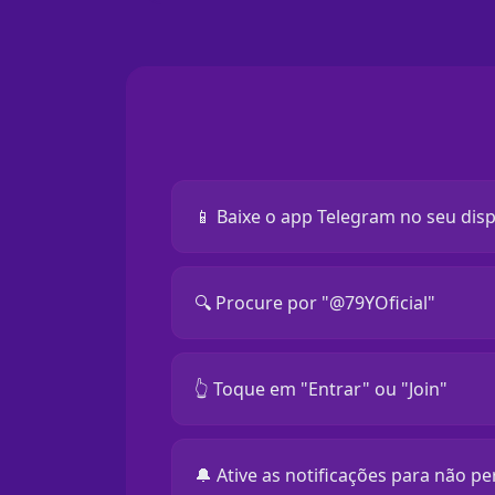
📱 Baixe o app Telegram no seu disp
🔍 Procure por "@79YOficial"
👆 Toque em "Entrar" ou "Join"
🔔 Ative as notificações para não p