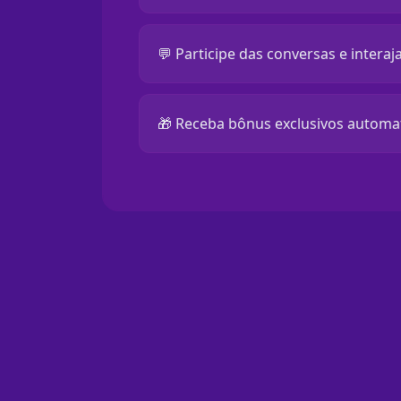
💬 Participe das conversas e interaj
🎁 Receba bônus exclusivos autom