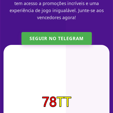
tem acesso a promoções incríveis e uma
experiência de jogo inigualável. Junte-se aos
vencedores agora!
SEGUIR NO TELEGRAM