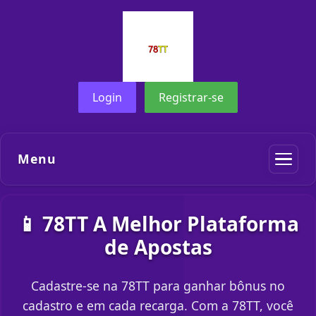
Login
Registrar-se
Menu
📱 78TT A Melhor Plataforma
de Apostas
Cadastre-se na 78TT para ganhar bônus no
cadastro e em cada recarga. Com a 78TT, você