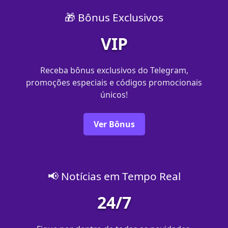
🎁 Bônus Exclusivos
VIP
Receba bônus exclusivos do Telegram,
promoções especiais e códigos promocionais
únicos!
Ver Bônus
📢 Notícias em Tempo Real
24/7