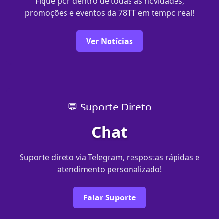
Fique por dentro de todas as novidades,
promoções e eventos da 78TT em tempo real!
Ver Notícias
💬 Suporte Direto
Chat
Suporte direto via Telegram, respostas rápidas e
atendimento personalizado!
Falar Suporte