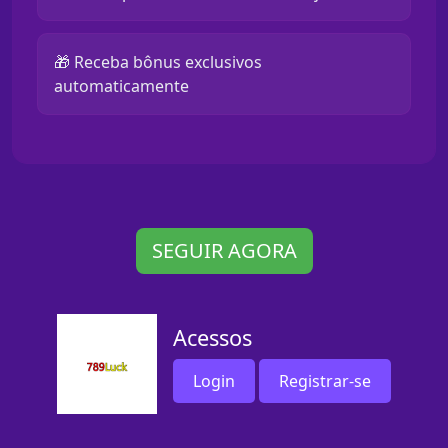
🎁 Receba bônus exclusivos
automaticamente
SEGUIR AGORA
Acessos
Login
Registrar-se