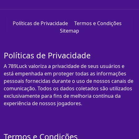
Políticas de Privacidade
Termos e Condições
Sitemap
Políticas de Privacidade
A 789Luck valoriza a privacidade de seus usuários e
está empenhada em proteger todas as informações
pessoais fornecidas durante o uso de nossos canais de
comunicação. Todos os dados coletados são utilizados
exclusivamente para fins de melhoria contínua da
experiência de nossos jogadores.
Termos e Condições