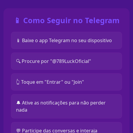
📱 Como Seguir no Telegram
📱 Baixe o app Telegram no seu dispositivo
🔍 Procure por "@789LuckOficial"
👆 Toque em "Entrar" ou "Join"
🔔 Ative as notificações para não perder
nada
💬 Participe das conversas e interaja