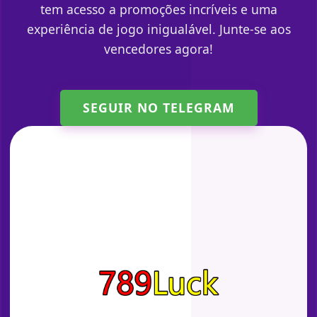
tem acesso a promoções incríveis e uma
experiência de jogo inigualável. Junte-se aos
vencedores agora!
SEGUIR NO TELEGRAM