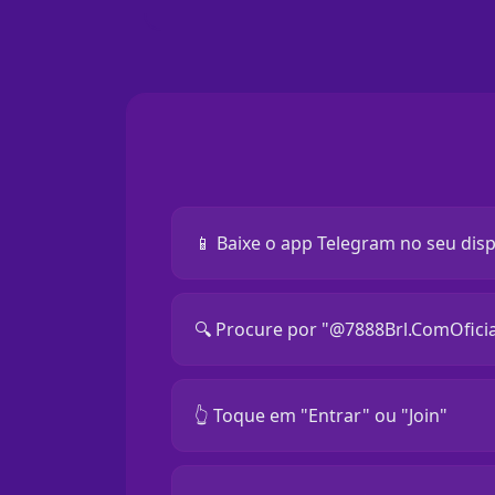
📱 Baixe o app Telegram no seu disp
🔍 Procure por "@7888Brl.ComOficia
👆 Toque em "Entrar" ou "Join"