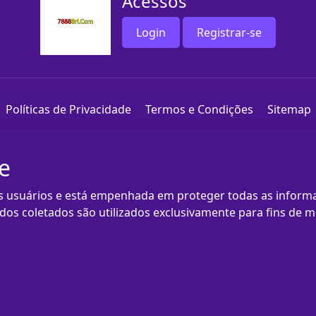
Acessos
Login
Registrar-se
Políticas de Privacidade
Termos e Condições
Sitemap
de
us usuários e está empenhada em proteger todas as inform
os coletados são utilizados exclusivamente para fins de m