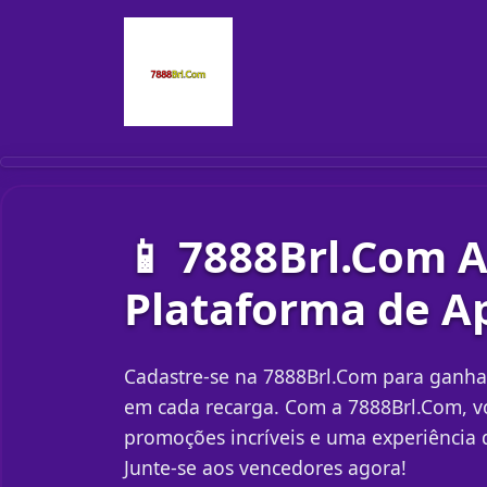
📱 7888Brl.Com 
Plataforma de A
Cadastre-se na 7888Brl.Com para ganha
em cada recarga. Com a 7888Brl.Com, v
promoções incríveis e uma experiência d
Junte-se aos vencedores agora!