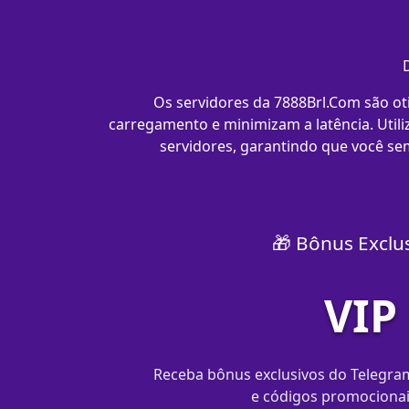
Os servidores da 7888Brl.Com são ot
carregamento e minimizam a latência. Util
servidores, garantindo que você se
🎁 Bônus Exclu
VIP
Receba bônus exclusivos do Telegra
e códigos promocionai