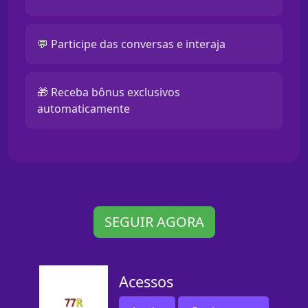
💬 Participe das conversas e interaja
🎁 Receba bônus exclusivos
automaticamente
SEGUIR AGORA
Acessos