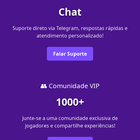
Chat
Suporte direto via Telegram, respostas rápidas e
atendimento personalizado!
Falar Suporte
👥 Comunidade VIP
1000+
Junte-se a uma comunidade exclusiva de
jogadores e compartilhe experiências!