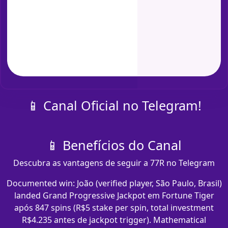
📱 Canal Oficial no Telegram!
📱 Benefícios do Canal
Descubra as vantagens de seguir a 77R no Telegram
Documented win: João (verified player, São Paulo, Brasil)
landed Grand Progressive Jackpot em Fortune Tiger
após 847 spins (R$5 stake per spin, total investment
R$4.235 antes de jackpot trigger). Mathematical