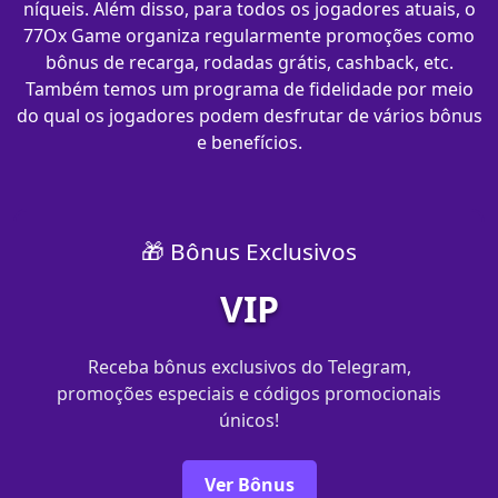
níqueis. Além disso, para todos os jogadores atuais, o
77Ox Game organiza regularmente promoções como
bônus de recarga, rodadas grátis, cashback, etc.
Também temos um programa de fidelidade por meio
do qual os jogadores podem desfrutar de vários bônus
e benefícios.
🎁 Bônus Exclusivos
VIP
Receba bônus exclusivos do Telegram,
promoções especiais e códigos promocionais
únicos!
Ver Bônus