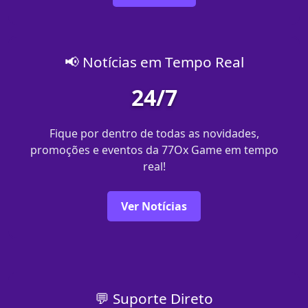
📢 Notícias em Tempo Real
24/7
Fique por dentro de todas as novidades,
promoções e eventos da 77Ox Game em tempo
real!
Ver Notícias
💬 Suporte Direto