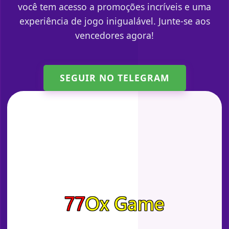
você tem acesso a promoções incríveis e uma
experiência de jogo inigualável. Junte-se aos
vencedores agora!
SEGUIR NO TELEGRAM