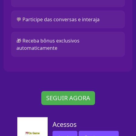
💬 Participe das conversas e interaja
🎁 Receba bônus exclusivos
automaticamente
SEGUIR AGORA
Acessos