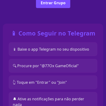
Entrar Grupo
📱 Como Seguir no Telegram
📱 Baixe o app Telegram no seu dispositivo
🔍 Procure por "@77Ox GameOficial"
👆 Toque em "Entrar" ou "Join"
🔔 Ative as notificações para não perder
nada