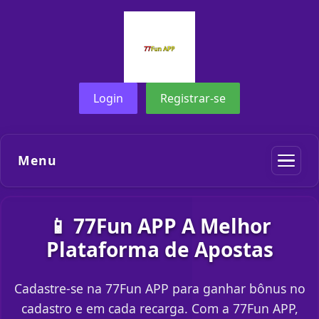
Login
Registrar-se
Menu
📱 77Fun APP A Melhor
Plataforma de Apostas
Cadastre-se na 77Fun APP para ganhar bônus no
cadastro e em cada recarga. Com a 77Fun APP,