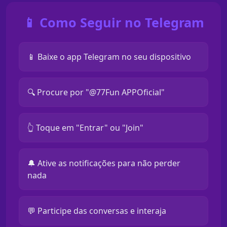
📱 Como Seguir no Telegram
📱 Baixe o app Telegram no seu dispositivo
🔍 Procure por "@77Fun APPOficial"
👆 Toque em "Entrar" ou "Join"
🔔 Ative as notificações para não perder
nada
💬 Participe das conversas e interaja