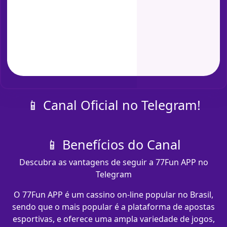
📱 Canal Oficial no Telegram!
📱 Benefícios do Canal
Descubra as vantagens de seguir a 77Fun APP no
Telegram
O 77Fun APP é um cassino on-line popular no Brasil,
sendo que o mais popular é a plataforma de apostas
esportivas, e oferece uma ampla variedade de jogos,