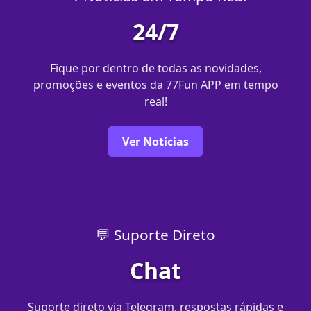
24/7
Fique por dentro de todas as novidades,
promoções e eventos da 77Fun APP em tempo
real!
Ver Notícias
💬 Suporte Direto
Chat
Suporte direto via Telegram, respostas rápidas e