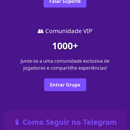
Falar Suporte
👥 Comunidade VIP
1000+
Junte-se a uma comunidade exclusiva de
jogadores e compartilhe experiências!
Entrar Grupo
📱 Como Seguir no Telegram