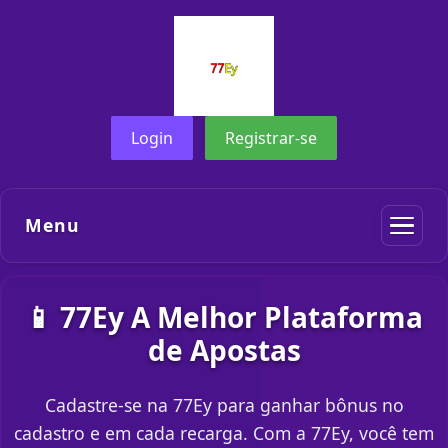
Login
Registrar-se
Menu
📱 77Ey A Melhor Plataforma
de Apostas
Cadastre-se na 77Ey para ganhar bônus no
cadastro e em cada recarga. Com a 77Ey, você tem