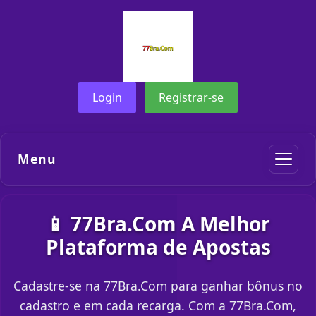
Login
Registrar-se
Menu
📱 77Bra.Com A Melhor
Plataforma de Apostas
Cadastre-se na 77Bra.Com para ganhar bônus no
cadastro e em cada recarga. Com a 77Bra.Com,