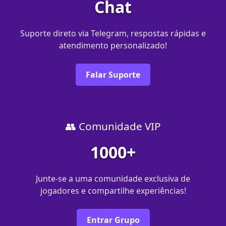
Chat
Suporte direto via Telegram, respostas rápidas e
atendimento personalizado!
Falar Suporte
👥 Comunidade VIP
1000+
Junte-se a uma comunidade exclusiva de
jogadores e compartilhe experiências!
Entrar Grupo