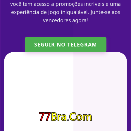
você tem acesso a promoções incríveis e uma
experiência de jogo inigualável. Junte-se aos
vencedores agora!
SEGUIR NO TELEGRAM