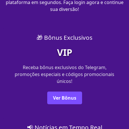
plataforma em segundos. Faça login agora e continue
sua diversão!
🎁 Bônus Exclusivos
VIP
Receba bônus exclusivos do Telegram,
promoções especiais e códigos promocionais
únicos!
Ver Bônus
📢 Notícias em Tempo Real