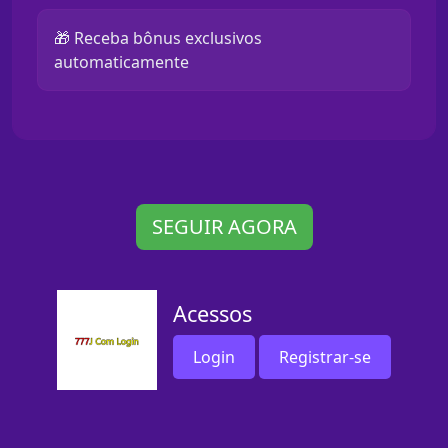
🎁 Receba bônus exclusivos
automaticamente
SEGUIR AGORA
Acessos
Login
Registrar-se