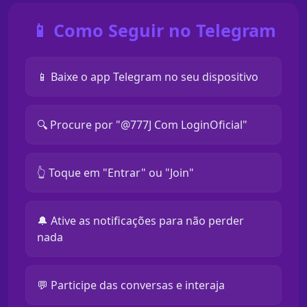
📱 Como Seguir no Telegram
📱 Baixe o app Telegram no seu dispositivo
🔍 Procure por "@777J Com LoginOficial"
👆 Toque em "Entrar" ou "Join"
🔔 Ative as notificações para não perder
nada
💬 Participe das conversas e interaja