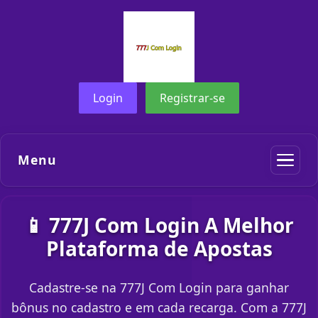
Login
Registrar-se
Menu
📱 777J Com Login A Melhor
Plataforma de Apostas
Cadastre-se na 777J Com Login para ganhar
bônus no cadastro e em cada recarga. Com a 777J