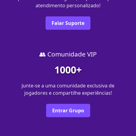
atendimento personalizado!
Falar Suporte
👥 Comunidade VIP
1000+
Junte-se a uma comunidade exclusiva de
jogadores e compartilhe experiências!
Entrar Grupo