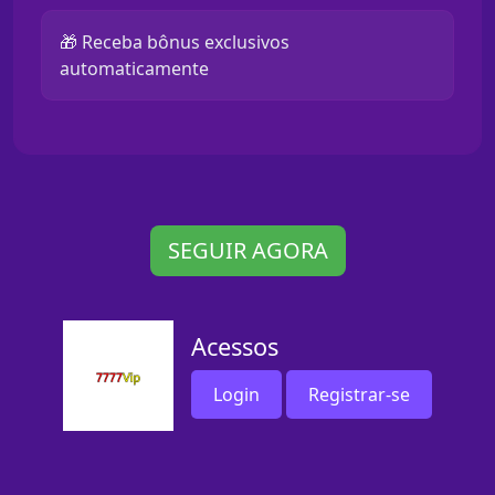
🎁 Receba bônus exclusivos
automaticamente
SEGUIR AGORA
Acessos
Login
Registrar-se