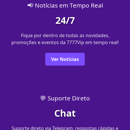
📢 Notícias em Tempo Real
24/7
Fique por dentro de todas as novidades,
promoções e eventos da 7777Vip em tempo real!
Ver Notícias
💬 Suporte Direto
Chat
Suporte direto via Telegram, respostas rápidas e