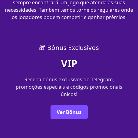
sempre encontrará um jogo que atenda às suas
necessidades. Também temos torneios regulares onde
os jogadores podem competir e ganhar prêmios!
🎁 Bônus Exclusivos
VIP
Receba bônus exclusivos do Telegram,
promoções especiais e códigos promocionais
únicos!
Ver Bônus