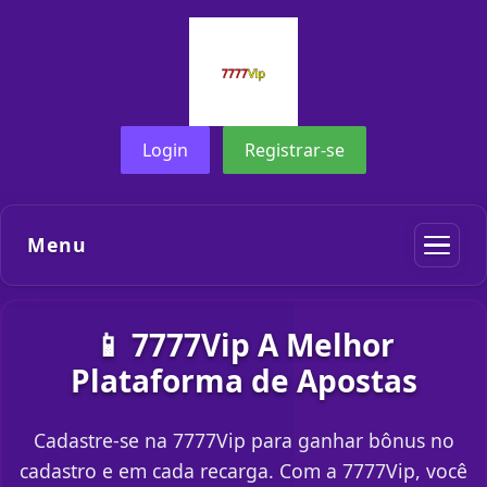
Login
Registrar-se
Menu
📱 7777Vip A Melhor
Plataforma de Apostas
Cadastre-se na 7777Vip para ganhar bônus no
cadastro e em cada recarga. Com a 7777Vip, você