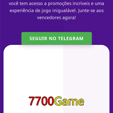
você tem acesso a promoções incríveis e uma
experiência de jogo inigualável. Junte-se aos
vencedores agora!
SEGUIR NO TELEGRAM