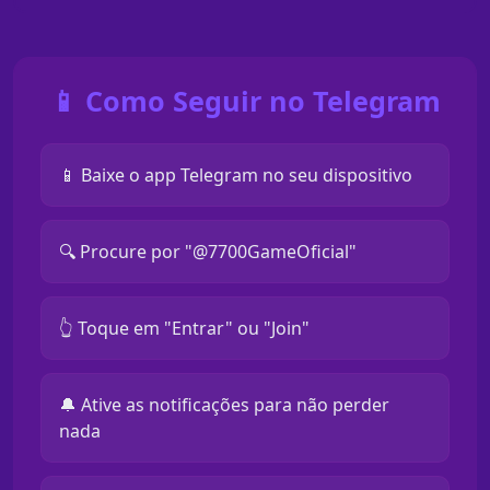
📱 Como Seguir no Telegram
📱 Baixe o app Telegram no seu dispositivo
🔍 Procure por "@7700GameOficial"
👆 Toque em "Entrar" ou "Join"
🔔 Ative as notificações para não perder
nada