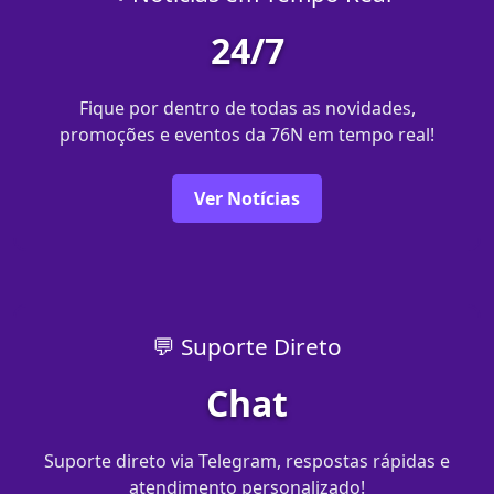
24/7
Fique por dentro de todas as novidades,
promoções e eventos da 76N em tempo real!
Ver Notícias
💬 Suporte Direto
Chat
Suporte direto via Telegram, respostas rápidas e
atendimento personalizado!