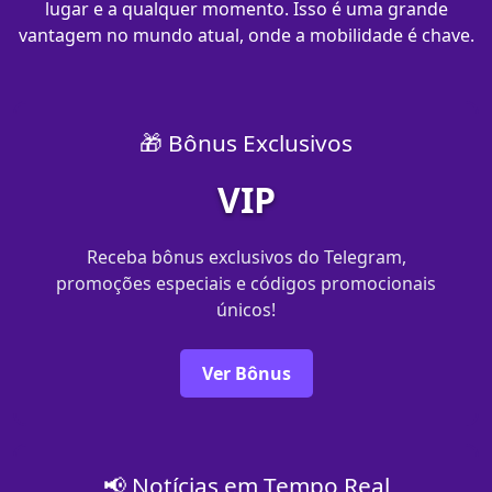
lugar e a qualquer momento. Isso é uma grande
vantagem no mundo atual, onde a mobilidade é chave.
🎁 Bônus Exclusivos
VIP
Receba bônus exclusivos do Telegram,
promoções especiais e códigos promocionais
únicos!
Ver Bônus
📢 Notícias em Tempo Real