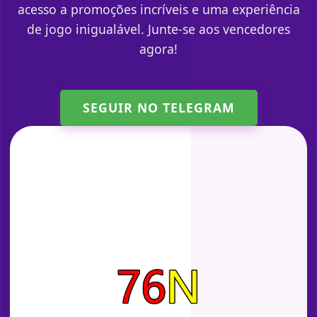
acesso a promoções incríveis e uma experiência
de jogo inigualável. Junte-se aos vencedores
agora!
SEGUIR NO TELEGRAM