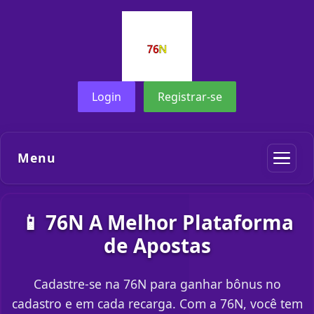
Login
Registrar-se
Menu
📱 76N A Melhor Plataforma
de Apostas
Cadastre-se na 76N para ganhar bônus no
cadastro e em cada recarga. Com a 76N, você tem