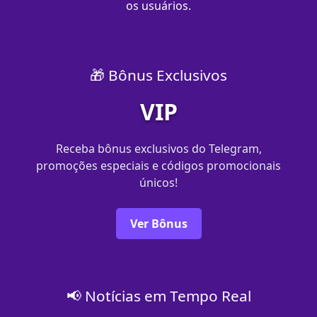
os usuários.
🎁 Bônus Exclusivos
VIP
Receba bônus exclusivos do Telegram,
promoções especiais e códigos promocionais
únicos!
Ver Bônus
📢 Notícias em Tempo Real