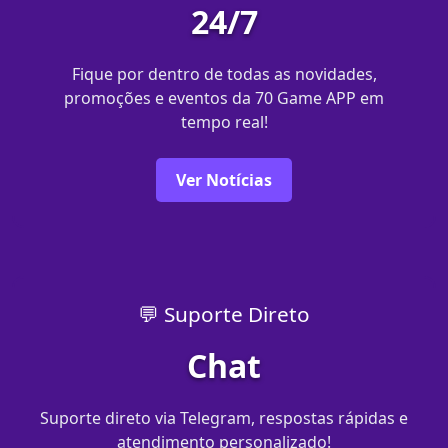
24/7
Fique por dentro de todas as novidades,
promoções e eventos da 70 Game APP em
tempo real!
Ver Notícias
💬 Suporte Direto
Chat
Suporte direto via Telegram, respostas rápidas e
atendimento personalizado!