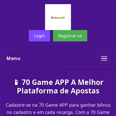
Login
Registrar-se
Menu
📱 70 Game APP A Melhor
Plataforma de Apostas
Cadastre-se na 70 Game APP para ganhar bônus
no cadastro e em cada recarga. Com a 70 Game