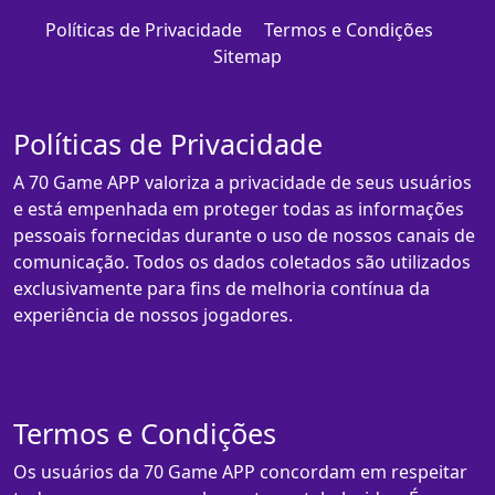
Políticas de Privacidade
Termos e Condições
Sitemap
Políticas de Privacidade
A 70 Game APP valoriza a privacidade de seus usuários
e está empenhada em proteger todas as informações
pessoais fornecidas durante o uso de nossos canais de
comunicação. Todos os dados coletados são utilizados
exclusivamente para fins de melhoria contínua da
experiência de nossos jogadores.
Termos e Condições
Os usuários da 70 Game APP concordam em respeitar