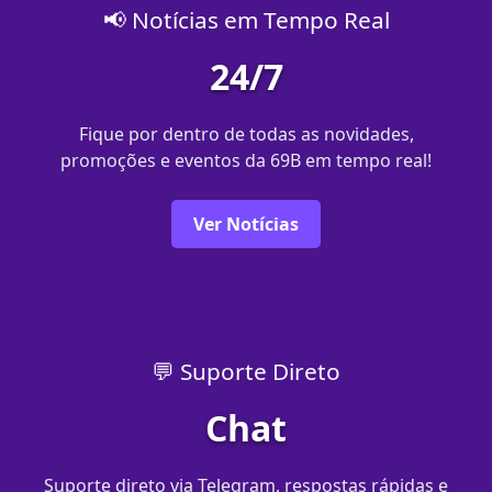
📢 Notícias em Tempo Real
24/7
Fique por dentro de todas as novidades,
promoções e eventos da 69B em tempo real!
Ver Notícias
💬 Suporte Direto
Chat
Suporte direto via Telegram, respostas rápidas e