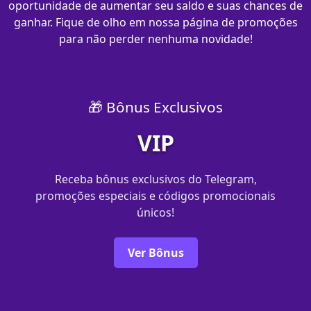
oportunidade de aumentar seu saldo e suas chances de
ganhar. Fique de olho em nossa página de promoções
para não perder nenhuma novidade!
🎁 Bônus Exclusivos
VIP
Receba bônus exclusivos do Telegram,
promoções especiais e códigos promocionais
únicos!
Ver Bônus