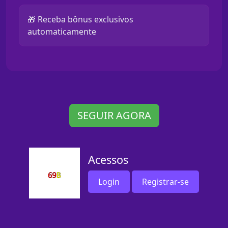
🎁 Receba bônus exclusivos
automaticamente
SEGUIR AGORA
Acessos
Login
Registrar-se