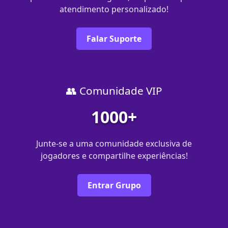
atendimento personalizado!
Falar Suporte
👥 Comunidade VIP
1000+
Junte-se a uma comunidade exclusiva de
jogadores e compartilhe experiências!
Entrar Grupo