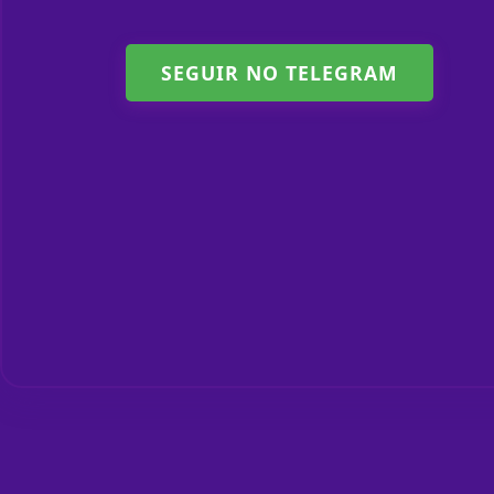
SEGUIR NO TELEGRAM