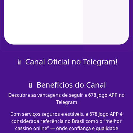
📱 Canal Oficial no Telegram!
📱 Benefícios do Canal
Descubra as vantagens de seguir a 678 Jogo APP no
Telegram
Com serviços seguros e estáveis, a 678 Jogo APP é
considerada referência no Brasil como o “melhor
cassino online” — onde confiança e qualidade