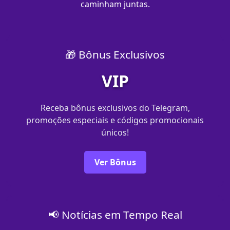
caminham juntas.
🎁 Bônus Exclusivos
VIP
Receba bônus exclusivos do Telegram,
promoções especiais e códigos promocionais
únicos!
Ver Bônus
📢 Notícias em Tempo Real