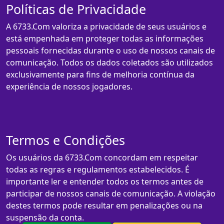
Políticas de Privacidade
A 6733.Com valoriza a privacidade de seus usuários e
está empenhada em proteger todas as informações
pessoais fornecidas durante o uso de nossos canais de
comunicação. Todos os dados coletados são utilizados
exclusivamente para fins de melhoria contínua da
experiência de nossos jogadores.
Termos e Condições
Os usuários da 6733.Com concordam em respeitar
todas as regras e regulamentos estabelecidos. É
importante ler e entender todos os termos antes de
participar de nossos canais de comunicação. A violação
destes termos pode resultar em penalizações ou na
suspensão da conta.