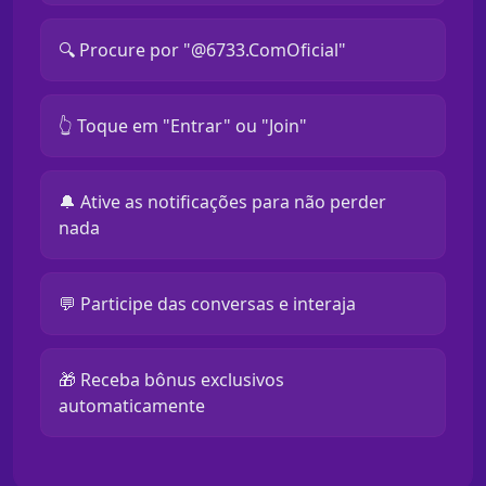
🔍 Procure por "@6733.ComOficial"
👆 Toque em "Entrar" ou "Join"
🔔 Ative as notificações para não perder
nada
💬 Participe das conversas e interaja
🎁 Receba bônus exclusivos
automaticamente