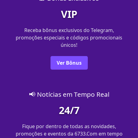
VIP
Receba bônus exclusivos do Telegram,
promoções especiais e códigos promocionais
únicos!
Ver Bônus
📢 Notícias em Tempo Real
24/7
Fique por dentro de todas as novidades,
promoções e eventos da 6733.Com em tempo