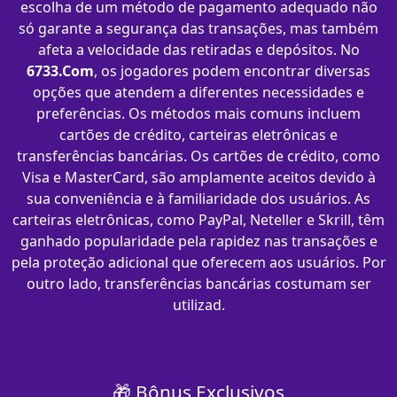
escolha de um método de pagamento adequado não
só garante a segurança das transações, mas também
afeta a velocidade das retiradas e depósitos. No
6733.Com
, os jogadores podem encontrar diversas
opções que atendem a diferentes necessidades e
preferências. Os métodos mais comuns incluem
cartões de crédito, carteiras eletrônicas e
transferências bancárias. Os cartões de crédito, como
Visa e MasterCard, são amplamente aceitos devido à
sua conveniência e à familiaridade dos usuários. As
carteiras eletrônicas, como PayPal, Neteller e Skrill, têm
ganhado popularidade pela rapidez nas transações e
pela proteção adicional que oferecem aos usuários. Por
outro lado, transferências bancárias costumam ser
utilizad.
🎁 Bônus Exclusivos