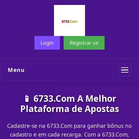
Login
Registrar-se
Menu
📱 6733.Com A Melhor
Plataforma de Apostas
Cadastre-se na 6733.Com para ganhar bônus no
cadastro e em cada recarga. Com a 6733.Com,