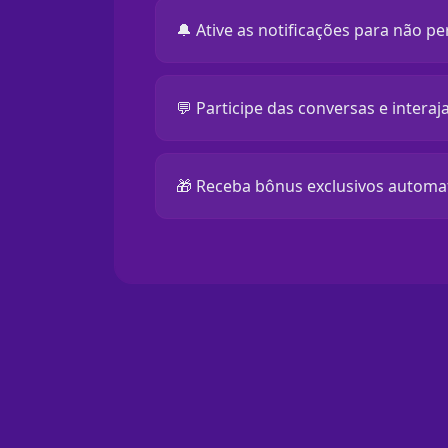
🔔 Ative as notificações para não p
💬 Participe das conversas e interaj
🎁 Receba bônus exclusivos autom