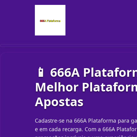
📱 666A Platafo
Melhor Platafor
Apostas
Cadastre-se na 666A Plataforma para g
e em cada recarga. Com a 666A Platafo