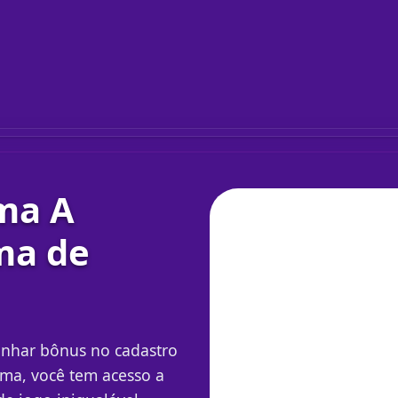
rma A
ma de
anhar bônus no cadastro
rma, você tem acesso a