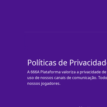
Políticas de Privacida
A 666A Plataforma valoriza a privacidade d
uso de nossos canais de comunicação. Todos
nossos jogadores.