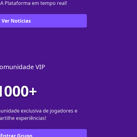
6A Plataforma em tempo real!
Ver Notícias
Comunidade VIP
1000+
unidade exclusiva de jogadores e
rtilhe experiências!
Entrar Grupo