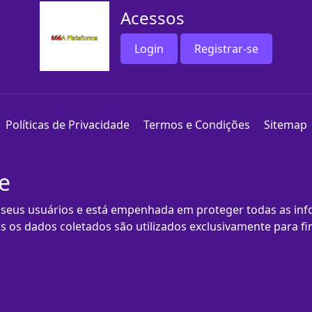
Acessos
Login
Registrar-se
Políticas de Privacidade
Termos e Condições
Sitemap
de
e seus usuários e está empenhada em proteger todas as in
 os dados coletados são utilizados exclusivamente para fi