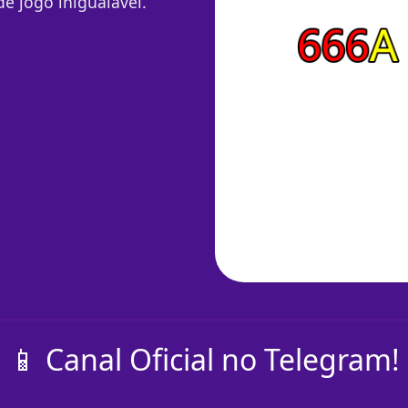
e jogo inigualável.
📱 Canal Oficial no Telegram!