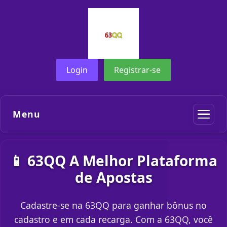
Login
Registrar-se
Menu
📱 63QQ A Melhor Plataforma
de Apostas
Cadastre-se na 63QQ para ganhar bônus no
cadastro e em cada recarga. Com a 63QQ, você