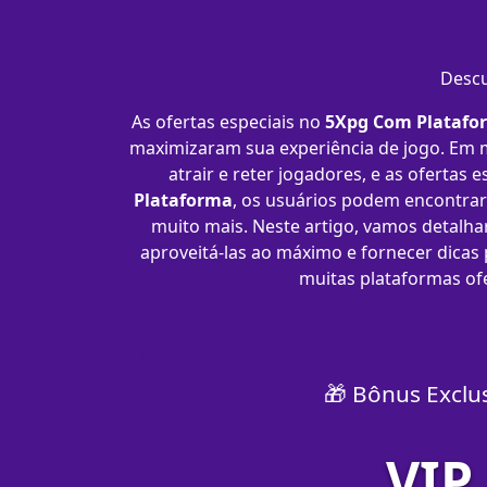
Descu
As ofertas especiais no
5Xpg Com Platafo
maximizaram sua experiência de jogo. Em m
atrair e reter jogadores, e as oferta
Plataforma
, os usuários podem encontrar
muito mais. Neste artigo, vamos detalha
aproveitá-las ao máximo e fornecer dica
muitas plataformas of
🎁 Bônus Exclu
VIP