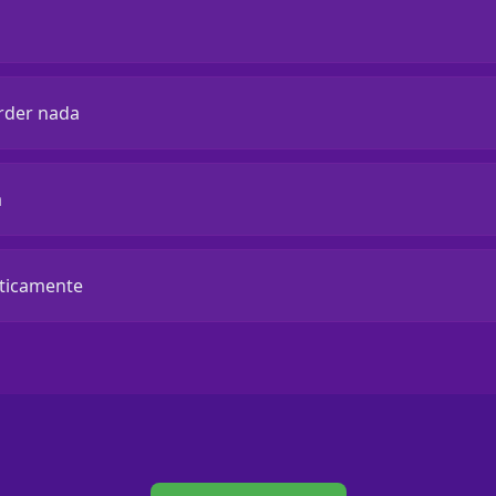
erder nada
a
aticamente