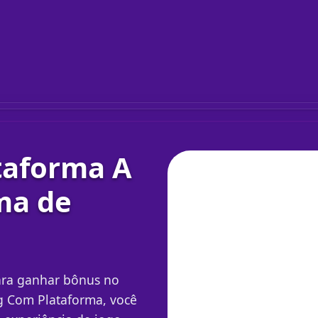
taforma A
ma de
ara ganhar bônus no
g Com Plataforma, você