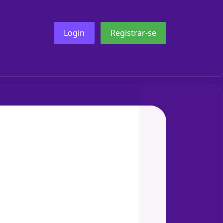
Login
Registrar-se