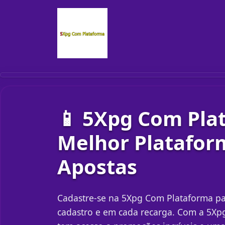
📱 5Xpg Com Pla
Melhor Platafor
Apostas
Cadastre-se na 5Xpg Com Plataforma p
cadastro e em cada recarga. Com a 5Xp