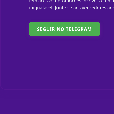
tem acesso a promoções incríveis e uma
inigualável. Junte-se aos vencedores ag
SEGUIR NO TELEGRAM