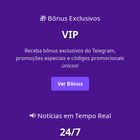
🎁 Bônus Exclusivos
VIP
Receba bônus exclusivos do Telegram,
promoções especiais e códigos promocionais
únicos!
Ver Bônus
📢 Notícias em Tempo Real
24/7