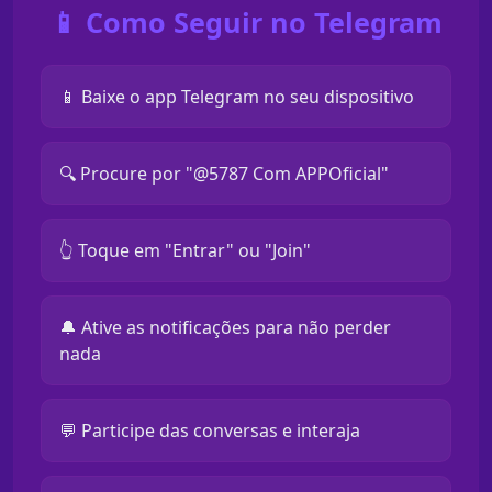
📱 Como Seguir no Telegram
📱 Baixe o app Telegram no seu dispositivo
🔍 Procure por "@5787 Com APPOficial"
👆 Toque em "Entrar" ou "Join"
🔔 Ative as notificações para não perder
nada
💬 Participe das conversas e interaja