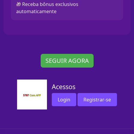
🎁 Receba bônus exclusivos
automaticamente
SEGUIR AGORA
Acessos
Login
Registrar-se