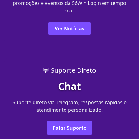
promoções e eventos da 56Win Login em tempo
real!
Ver Notícias
💬 Suporte Direto
Chat
Suporte direto via Telegram, respostas rápidas e
atendimento personalizado!
Falar Suporte