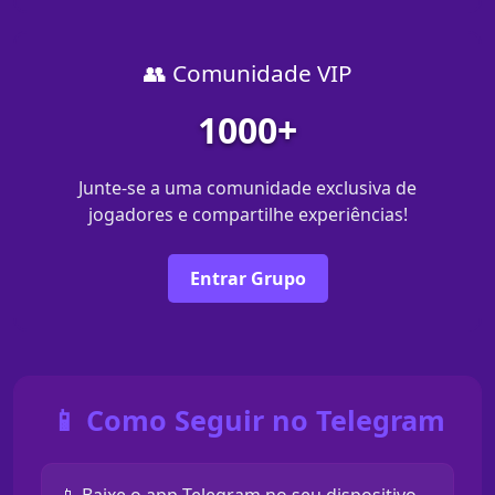
👥 Comunidade VIP
1000+
Junte-se a uma comunidade exclusiva de
jogadores e compartilhe experiências!
Entrar Grupo
📱 Como Seguir no Telegram