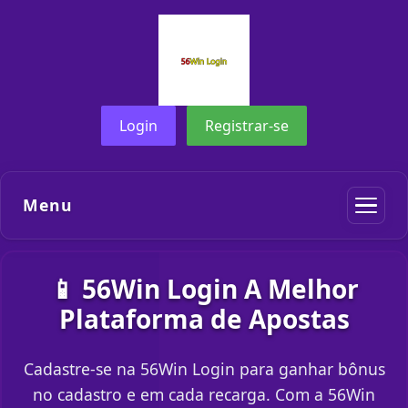
Login
Registrar-se
Menu
📱 56Win Login A Melhor
Plataforma de Apostas
Cadastre-se na 56Win Login para ganhar bônus
no cadastro e em cada recarga. Com a 56Win