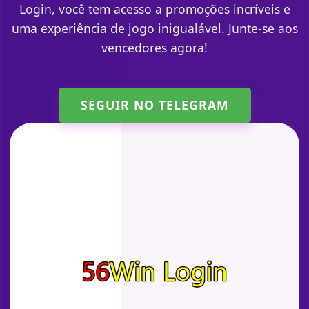
Login, você tem acesso a promoções incríveis e
uma experiência de jogo inigualável. Junte-se aos
vencedores agora!
SEGUIR NO TELEGRAM