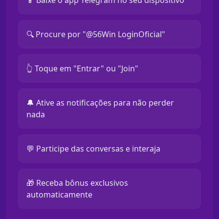
📱 Baixe o app Telegram no seu dispositivo
🔍 Procure por "@56Win LoginOficial"
👆 Toque em "Entrar" ou "Join"
🔔 Ative as notificações para não perder
nada
💬 Participe das conversas e interaja
🎁 Receba bônus exclusivos
automaticamente