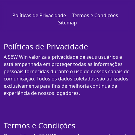
Políticas de Privacidade
Termos e Condições
Sitemap
Políticas de Privacidade
A 56W Win valoriza a privacidade de seus usuários e
está empenhada em proteger todas as informações
pessoais fornecidas durante o uso de nossos canais de
comunicação. Todos os dados coletados são utilizados
exclusivamente para fins de melhoria contínua da
experiência de nossos jogadores.
Termos e Condições