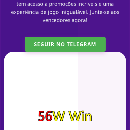
tem acesso a promoções incríveis e uma
experiência de jogo inigualável. Junte-se aos
vencedores agora!
SEGUIR NO TELEGRAM