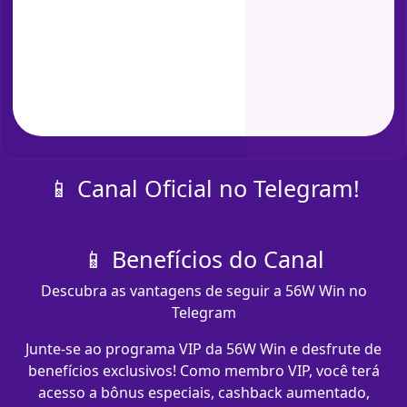
📱 Canal Oficial no Telegram!
📱 Benefícios do Canal
Descubra as vantagens de seguir a 56W Win no
Telegram
Junte-se ao programa VIP da 56W Win e desfrute de
benefícios exclusivos! Como membro VIP, você terá
acesso a bônus especiais, cashback aumentado,