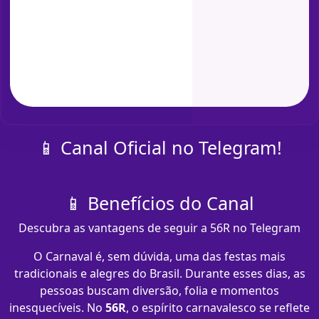
📱 Canal Oficial no Telegram!
📱 Benefícios do Canal
Descubra as vantagens de seguir a 56R no Telegram
O Carnaval é, sem dúvida, uma das festas mais
tradicionais e alegres do Brasil. Durante esses dias, as
pessoas buscam diversão, folia e momentos
inesquecíveis. No
56R
, o espírito carnavalesco se reflete