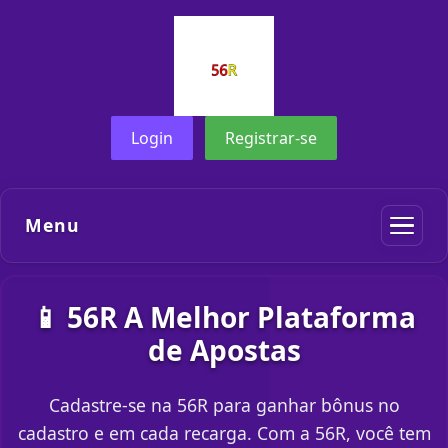
Login
Registrar-se
Menu
📱 56R A Melhor Plataforma
de Apostas
Cadastre-se na 56R para ganhar bônus no
cadastro e em cada recarga. Com a 56R, você tem