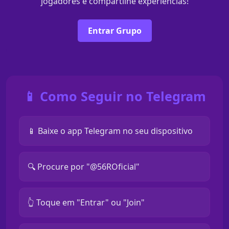
jogadores e compartilhe experiências!
Entrar Grupo
📱 Como Seguir no Telegram
📱 Baixe o app Telegram no seu dispositivo
🔍 Procure por "@56ROficial"
👆 Toque em "Entrar" ou "Join"