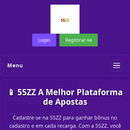
Login
Registrar-se
Menu
📱 55ZZ A Melhor Plataforma
de Apostas
Cadastre-se na 55ZZ para ganhar bônus no
cadastro e em cada recarga. Com a 55ZZ, você