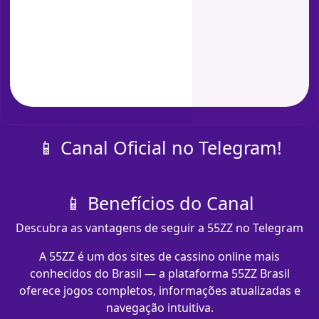
📱 Canal Oficial no Telegram!
📱 Benefícios do Canal
Descubra as vantagens de seguir a 55ZZ no Telegram
A 55ZZ é um dos sites de cassino online mais
conhecidos do Brasil — a plataforma 55ZZ Brasil
oferece jogos completos, informações atualizadas e
navegação intuitiva.