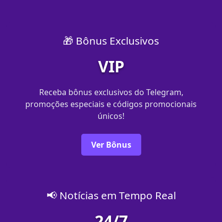
🎁 Bônus Exclusivos
VIP
Receba bônus exclusivos do Telegram,
promoções especiais e códigos promocionais
únicos!
Ver Bônus
📢 Notícias em Tempo Real
24/7