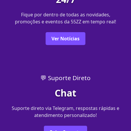
Fique por dentro de todas as novidades,
promoções e eventos da 55ZZ em tempo real!
Ver Notícias
💬 Suporte Direto
Chat
Suporte direto via Telegram, respostas rápidas e
atendimento personalizado!