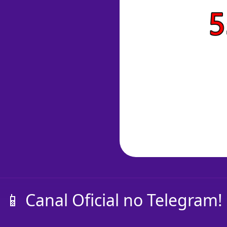
📱 Canal Oficial no Telegram!