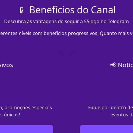
📱 Benefícios do Canal
Descubra as vantagens de seguir a 55Jogo no Telegram
erentes níveis com benefícios progressivos. Quanto mais vo
sivos
📢 Notí
m, promoções especiais
Fique por dentro d
s únicos!
eventos d