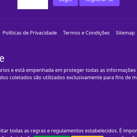
Políticas de Privacidade
Termos e Condições
Sitemap
de
uários e está empenhada em proteger todas as informações
os coletados são utilizados exclusivamente para fins de m
ar todas as regras e regulamentos estabelecidos. É impor