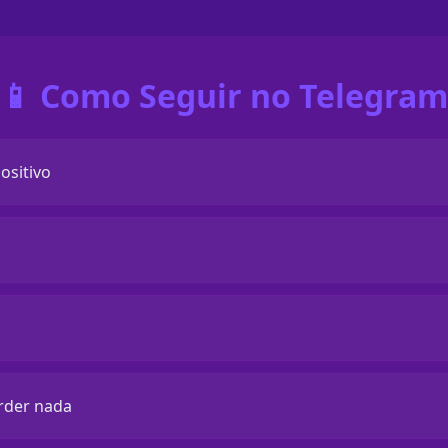
📱 Como Seguir no Telegram
ositivo
erder nada