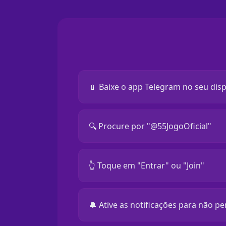
📱 Baixe o app Telegram no seu disp
🔍 Procure por "@55JogoOficial"
👆 Toque em "Entrar" ou "Join"
🔔 Ative as notificações para não p