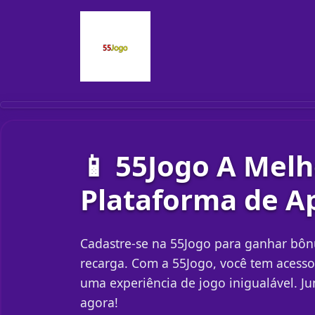
📱 55Jogo A Melh
Plataforma de A
Cadastre-se na 55Jogo para ganhar bôn
recarga. Com a 55Jogo, você tem acesso
uma experiência de jogo inigualável. J
agora!