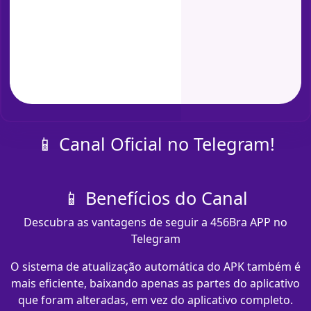
📱 Canal Oficial no Telegram!
📱 Benefícios do Canal
Descubra as vantagens de seguir a 456Bra APP no
Telegram
O sistema de atualização automática do APK também é
mais eficiente, baixando apenas as partes do aplicativo
que foram alteradas, em vez do aplicativo completo.