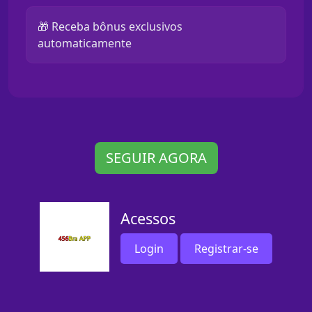
🎁 Receba bônus exclusivos
automaticamente
SEGUIR AGORA
Acessos
Login
Registrar-se