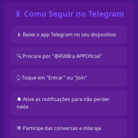
📱 Como Seguir no Telegram
📱 Baixe o app Telegram no seu dispositivo
🔍 Procure por "@456Bra APPOficial"
👆 Toque em "Entrar" ou "Join"
🔔 Ative as notificações para não perder
nada
💬 Participe das conversas e interaja