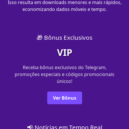
Isso resulta em downloads menores e mais rápidos,
economizando dados móveis e tempo.
🎁 Bônus Exclusivos
VIP
Receba bônus exclusivos do Telegram,
promoções especiais e códigos promocionais
únicos!
Ver Bônus
📢 Notícias em Tempo Real