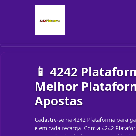
📱 4242 Platafor
Melhor Platafor
Apostas
Cadastre-se na 4242 Plataforma para g
e em cada recarga. Com a 4242 Platafor