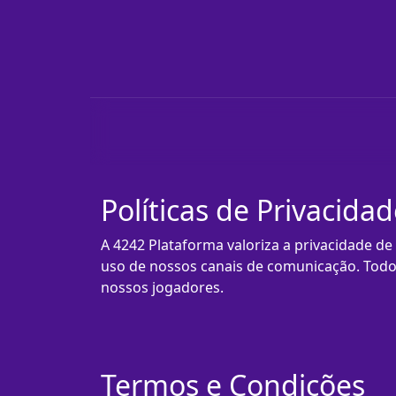
Políticas de Privacida
A 4242 Plataforma valoriza a privacidade d
uso de nossos canais de comunicação. Todos
nossos jogadores.
Termos e Condições