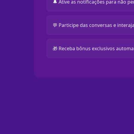
🔔 Ative as notificações para não p
💬 Participe das conversas e interaj
🎁 Receba bônus exclusivos autom