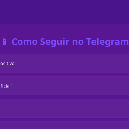
📱 Como Seguir no Telegram
ositivo
icial"