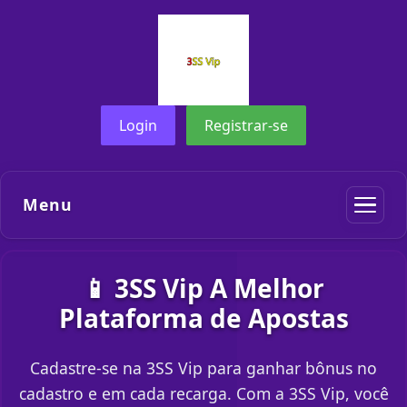
Login
Registrar-se
Menu
📱 3SS Vip A Melhor
Plataforma de Apostas
Cadastre-se na 3SS Vip para ganhar bônus no
cadastro e em cada recarga. Com a 3SS Vip, você