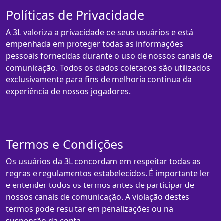
Políticas de Privacidade
A 3L valoriza a privacidade de seus usuários e está
empenhada em proteger todas as informações
pessoais fornecidas durante o uso de nossos canais de
comunicação. Todos os dados coletados são utilizados
exclusivamente para fins de melhoria contínua da
experiência de nossos jogadores.
Termos e Condições
Os usuários da 3L concordam em respeitar todas as
regras e regulamentos estabelecidos. É importante ler
e entender todos os termos antes de participar de
nossos canais de comunicação. A violação destes
termos pode resultar em penalizações ou na
suspensão da conta.