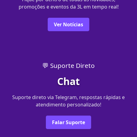
promoções e eventos da 3L em tempo real!
Ver Notícias
💬 Suporte Direto
Chat
Suporte direto via Telegram, respostas rápidas e
atendimento personalizado!
Falar Suporte