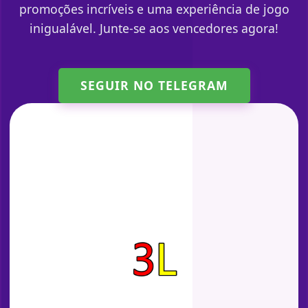
promoções incríveis e uma experiência de jogo
inigualável. Junte-se aos vencedores agora!
SEGUIR NO TELEGRAM