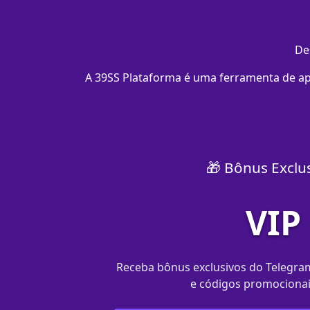
De
A 39SS Plataforma é uma ferramenta de apo
🎁 Bônus Exclu
VIP
Receba bônus exclusivos do Telegra
e códigos promocionai