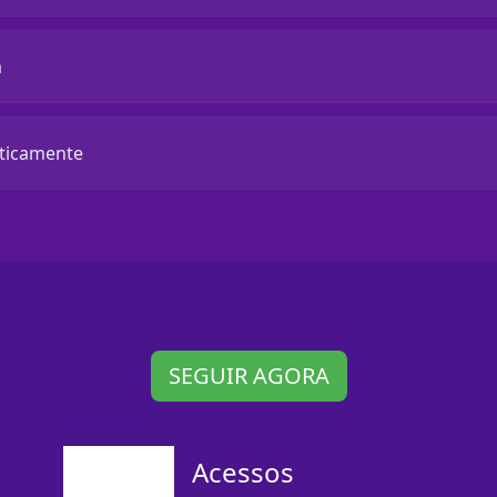
a
aticamente
SEGUIR AGORA
Acessos