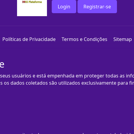
Login
Registrar-se
Políticas de Privacidade
Termos e Condições
Sitemap
de
e seus usuários e está empenhada em proteger todas as in
 os dados coletados são utilizados exclusivamente para fi