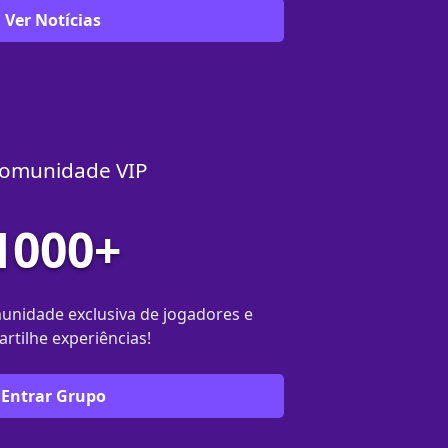
Ver Notícias
Comunidade VIP
1000+
unidade exclusiva de jogadores e
rtilhe experiências!
Entrar Grupo