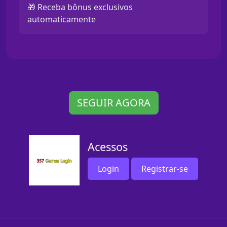
🎁 Receba bônus exclusivos
automaticamente
SEGUIR AGORA
Acessos
Login
Registrar-se