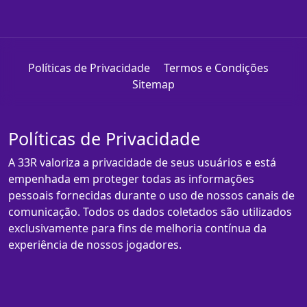
Políticas de Privacidade
Termos e Condições
Sitemap
Políticas de Privacidade
A 33R valoriza a privacidade de seus usuários e está
empenhada em proteger todas as informações
pessoais fornecidas durante o uso de nossos canais de
comunicação. Todos os dados coletados são utilizados
exclusivamente para fins de melhoria contínua da
experiência de nossos jogadores.