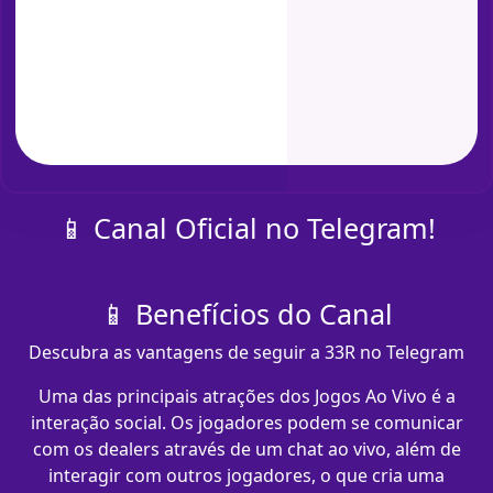
📱 Canal Oficial no Telegram!
📱 Benefícios do Canal
Descubra as vantagens de seguir a 33R no Telegram
Uma das principais atrações dos Jogos Ao Vivo é a
interação social. Os jogadores podem se comunicar
com os dealers através de um chat ao vivo, além de
interagir com outros jogadores, o que cria uma