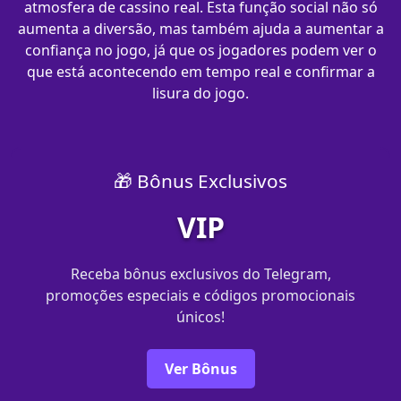
atmosfera de cassino real. Esta função social não só
aumenta a diversão, mas também ajuda a aumentar a
confiança no jogo, já que os jogadores podem ver o
que está acontecendo em tempo real e confirmar a
lisura do jogo.
🎁 Bônus Exclusivos
VIP
Receba bônus exclusivos do Telegram,
promoções especiais e códigos promocionais
únicos!
Ver Bônus