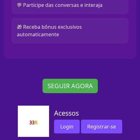
💬 Participe das conversas e interaja
🎁 Receba bônus exclusivos
automaticamente
SEGUIR AGORA
Acessos
Login
Registrar-se