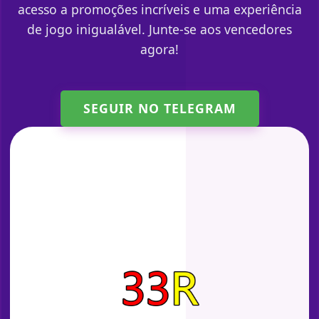
acesso a promoções incríveis e uma experiência
de jogo inigualável. Junte-se aos vencedores
agora!
SEGUIR NO TELEGRAM