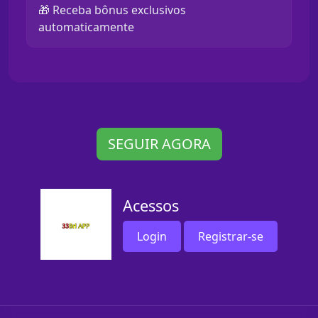
🎁 Receba bônus exclusivos
automaticamente
SEGUIR AGORA
Acessos
Login
Registrar-se