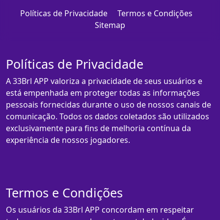
Políticas de Privacidade
Termos e Condições
Sitemap
Políticas de Privacidade
A 33Brl APP valoriza a privacidade de seus usuários e
está empenhada em proteger todas as informações
pessoais fornecidas durante o uso de nossos canais de
comunicação. Todos os dados coletados são utilizados
exclusivamente para fins de melhoria contínua da
experiência de nossos jogadores.
Termos e Condições
Os usuários da 33Brl APP concordam em respeitar