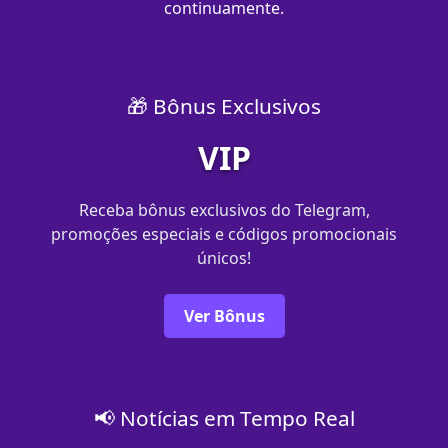
continuamente.
🎁 Bônus Exclusivos
VIP
Receba bônus exclusivos do Telegram,
promoções especiais e códigos promocionais
únicos!
Ver Bônus
📢 Notícias em Tempo Real