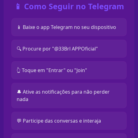
📱 Como Seguir no Telegram
📱 Baixe o app Telegram no seu dispositivo
🔍 Procure por "@33Brl APPOficial"
👆 Toque em "Entrar" ou "Join"
🔔 Ative as notificações para não perder
nada
💬 Participe das conversas e interaja