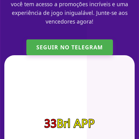
você tem acesso a promoções incríveis e uma
experiência de jogo inigualável. Junte-se aos
vencedores agora!
SEGUIR NO TELEGRAM