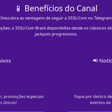
📱 Benefícios do Canal
Descubra as vantagens de seguir a 333U.Com no Telegram
ções; a 333U.Com Brasil disponibiliza desde os clássicos s
jackpots progressivos.
sivos
📢 Notí
m, promoções especiais
Fique por dentro d
s únicos!
eventos da