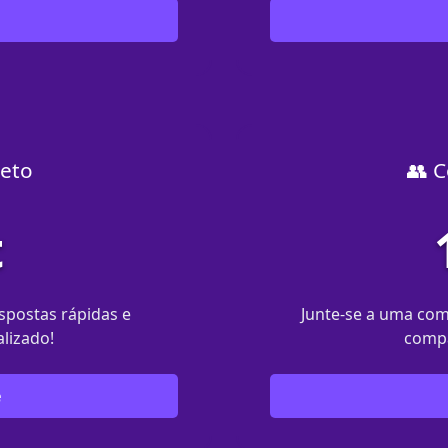
reto
👥 
t
espostas rápidas e
Junte-se a uma com
lizado!
compa
e