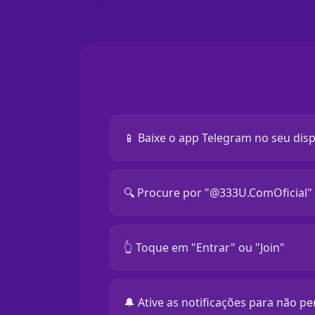
📱 Baixe o app Telegram no seu disp
🔍 Procure por "@333U.ComOficial"
👆 Toque em "Entrar" ou "Join"
🔔 Ative as notificações para não p