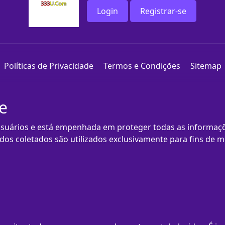
Login
Registrar-se
Políticas de Privacidade
Termos e Condições
Sitemap
de
 usuários e está empenhada em proteger todas as informaçõ
os coletados são utilizados exclusivamente para fins de m