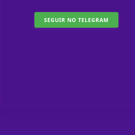
SEGUIR NO TELEGRAM