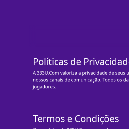
Políticas de Privacida
A 333U.Com valoriza a privacidade de seus
nossos canais de comunicação. Todos os dad
jogadores.
Termos e Condições