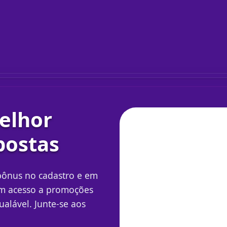
elhor
postas
bônus no cadastro e em
em acesso a promoções
ualável. Junte-se aos