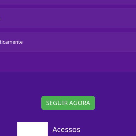
a
aticamente
SEGUIR AGORA
Acessos