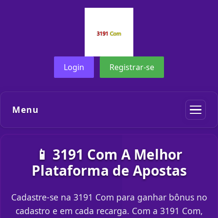
Login
Registrar-se
Menu
📱 3191 Com A Melhor
Plataforma de Apostas
Cadastre-se na 3191 Com para ganhar bônus no
cadastro e em cada recarga. Com a 3191 Com,