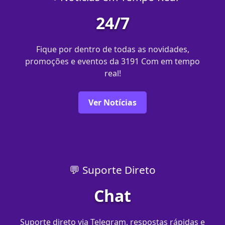
24/7
Fique por dentro de todas as novidades,
promoções e eventos da 3191 Com em tempo
real!
Ver Notícias
💬 Suporte Direto
Chat
Suporte direto via Telegram, respostas rápidas e