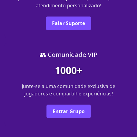
atendimento personalizado!
Falar Suporte
👥 Comunidade VIP
1000+
Junte-se a uma comunidade exclusiva de
jogadores e compartilhe experiências!
Entrar Grupo