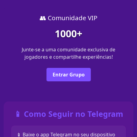
👥 Comunidade VIP
1000+
Junte-se a uma comunidade exclusiva de
jogadores e compartilhe experiências!
Entrar Grupo
📱 Como Seguir no Telegram
📱 Baixe o app Telegram no seu dispositivo