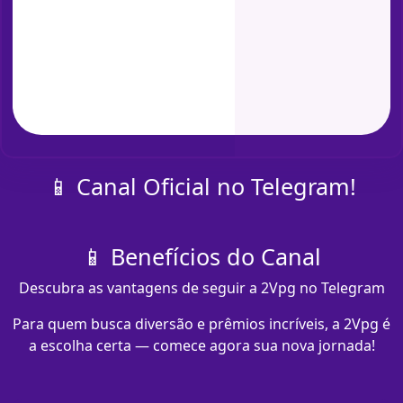
📱 Canal Oficial no Telegram!
📱 Benefícios do Canal
Descubra as vantagens de seguir a 2Vpg no Telegram
Para quem busca diversão e prêmios incríveis, a 2Vpg é
a escolha certa — comece agora sua nova jornada!