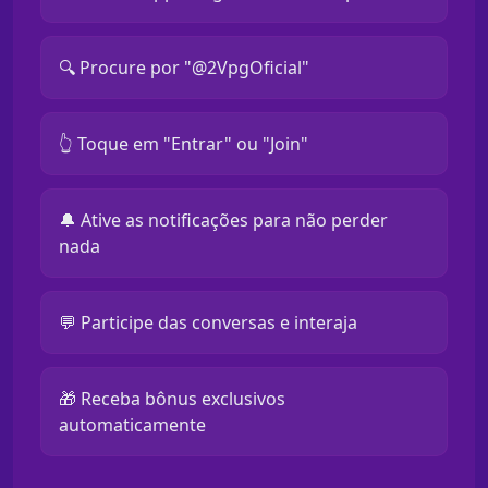
🔍 Procure por "@2VpgOficial"
👆 Toque em "Entrar" ou "Join"
🔔 Ative as notificações para não perder
nada
💬 Participe das conversas e interaja
🎁 Receba bônus exclusivos
automaticamente