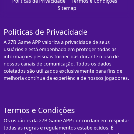
Políticas de Privacidade
Termos e Condições
Sitemap
Políticas de Privacidade
A 27B Game APP valoriza a privacidade de seus
usuários e está empenhada em proteger todas as
informações pessoais fornecidas durante o uso de
nossos canais de comunicação. Todos os dados
coletados são utilizados exclusivamente para fins de
melhoria contínua da experiência de nossos jogadores.
Termos e Condições
Os usuários da 27B Game APP concordam em respeitar
todas as regras e regulamentos estabelecidos. É