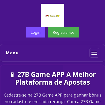
Login
Registrar-se
Menu
📱 27B Game APP A Melhor
Plataforma de Apostas
Cadastre-se na 27B Game APP para ganhar bônus
no cadastro e em cada recarga. Com a 27B Game