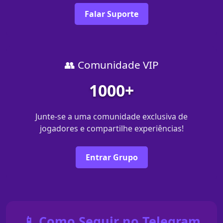
Falar Suporte
👥 Comunidade VIP
1000+
Junte-se a uma comunidade exclusiva de
jogadores e compartilhe experiências!
Entrar Grupo
📱 Como Seguir no Telegram