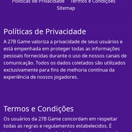
Políticas de Privacidade
Termos e Condições
Sitemap
Políticas de Privacidade
A 27B Game valoriza a privacidade de seus usuários e
está empenhada em proteger todas as informações
pessoais fornecidas durante o uso de nossos canais de
comunicação. Todos os dados coletados são utilizados
exclusivamente para fins de melhoria contínua da
experiência de nossos jogadores.
Termos e Condições
Os usuários da 27B Game concordam em respeitar
todas as regras e regulamentos estabelecidos. É