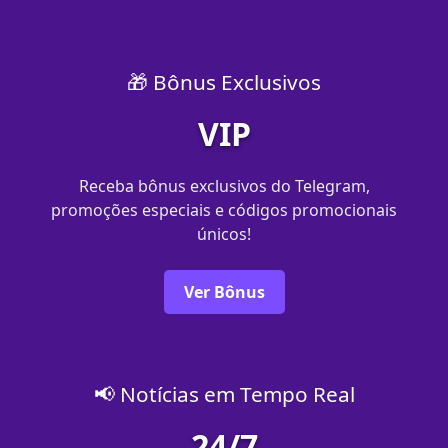
🎁 Bônus Exclusivos
VIP
Receba bônus exclusivos do Telegram,
promoções especiais e códigos promocionais
únicos!
Ver Bônus
📢 Notícias em Tempo Real
24/7