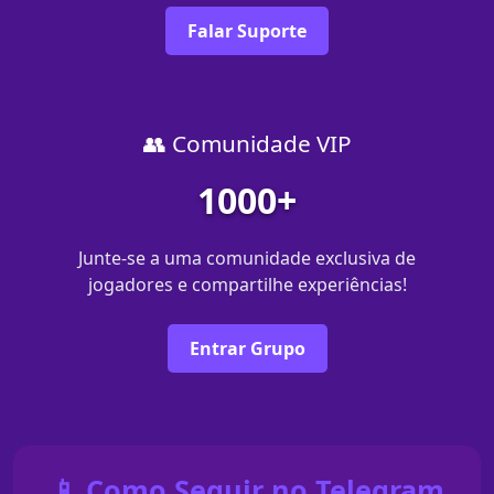
Falar Suporte
👥 Comunidade VIP
1000+
Junte-se a uma comunidade exclusiva de
jogadores e compartilhe experiências!
Entrar Grupo
📱 Como Seguir no Telegram