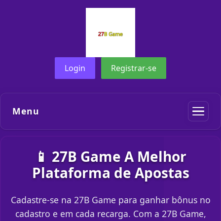
Login
Registrar-se
Menu
📱 27B Game A Melhor
Plataforma de Apostas
Cadastre-se na 27B Game para ganhar bônus no
cadastro e em cada recarga. Com a 27B Game,