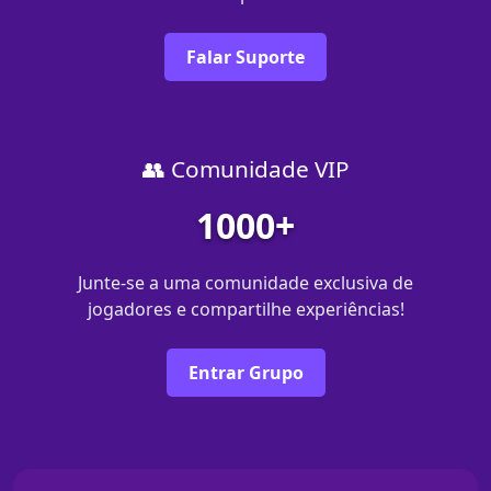
Falar Suporte
👥 Comunidade VIP
1000+
Junte-se a uma comunidade exclusiva de
jogadores e compartilhe experiências!
Entrar Grupo