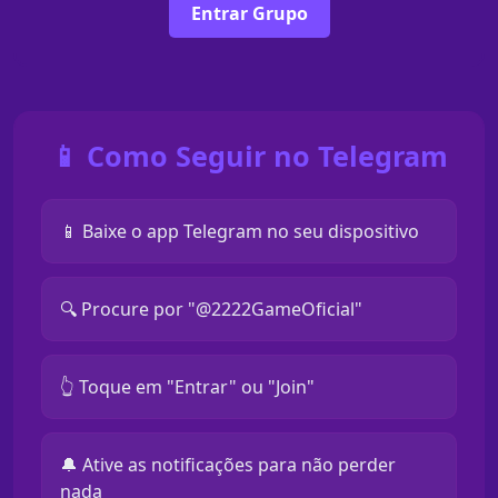
Entrar Grupo
📱 Como Seguir no Telegram
📱 Baixe o app Telegram no seu dispositivo
🔍 Procure por "@2222GameOficial"
👆 Toque em "Entrar" ou "Join"
🔔 Ative as notificações para não perder
nada