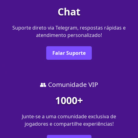
Chat
Suporte direto via Telegram, respostas rápidas e
atendimento personalizado!
Falar Suporte
👥 Comunidade VIP
1000+
Junte-se a uma comunidade exclusiva de
jogadores e compartilhe experiências!