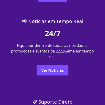
📢 Notícias em Tempo Real
24/7
Fique por dentro de todas as novidades,
promoções e eventos da 2222Game em tempo
real!
Ver Notícias
💬 Suporte Direto