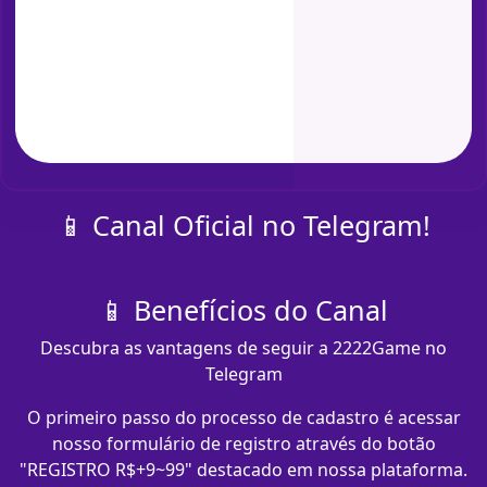
📱 Canal Oficial no Telegram!
📱 Benefícios do Canal
Descubra as vantagens de seguir a 2222Game no
Telegram
O primeiro passo do processo de cadastro é acessar
nosso formulário de registro através do botão
"REGISTRO R$+9~99" destacado em nossa plataforma.