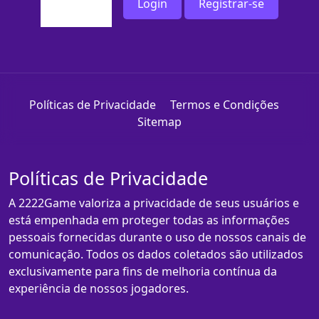
Login
Registrar-se
Políticas de Privacidade
Termos e Condições
Sitemap
Políticas de Privacidade
A 2222Game valoriza a privacidade de seus usuários e
está empenhada em proteger todas as informações
pessoais fornecidas durante o uso de nossos canais de
comunicação. Todos os dados coletados são utilizados
exclusivamente para fins de melhoria contínua da
experiência de nossos jogadores.