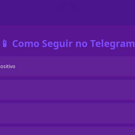
📱 Como Seguir no Telegram
ositivo