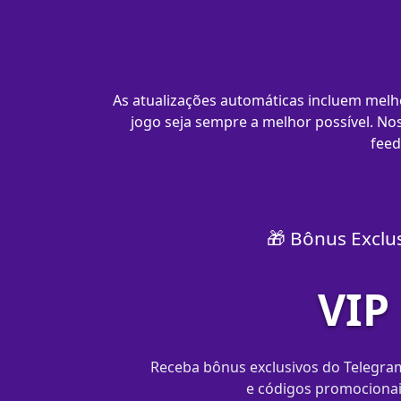
As atualizações automáticas incluem melh
jogo seja sempre a melhor possível. N
feed
🎁 Bônus Exclu
VIP
Receba bônus exclusivos do Telegra
e códigos promocionai