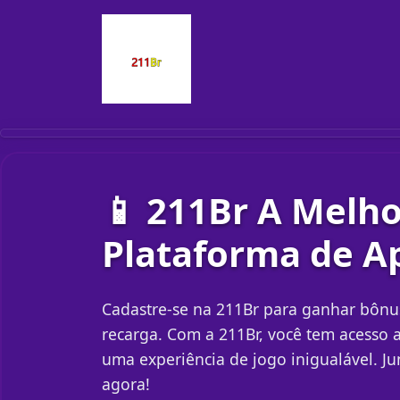
📱 211Br A Melh
Plataforma de A
Cadastre-se na 211Br para ganhar bônu
recarga. Com a 211Br, você tem acesso a
uma experiência de jogo inigualável. J
agora!