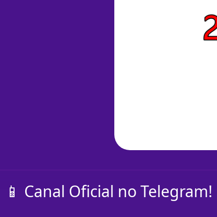
📱 Canal Oficial no Telegram!