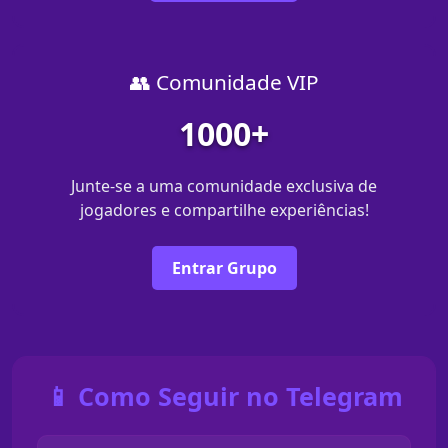
👥 Comunidade VIP
1000+
Junte-se a uma comunidade exclusiva de
jogadores e compartilhe experiências!
Entrar Grupo
📱 Como Seguir no Telegram