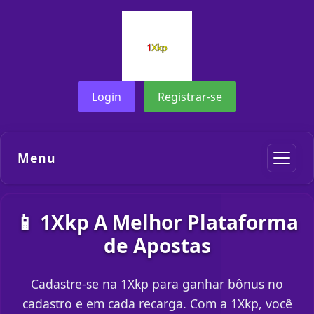
Login
Registrar-se
Menu
📱 1Xkp A Melhor Plataforma
de Apostas
Cadastre-se na 1Xkp para ganhar bônus no
cadastro e em cada recarga. Com a 1Xkp, você