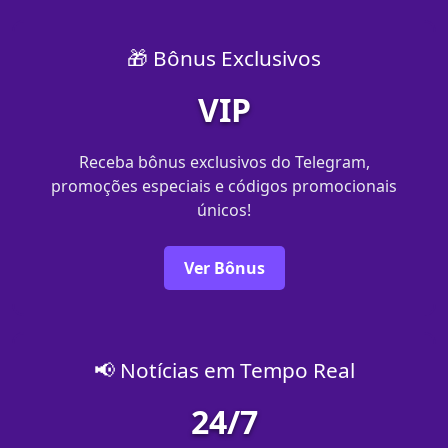
🎁 Bônus Exclusivos
VIP
Receba bônus exclusivos do Telegram,
promoções especiais e códigos promocionais
únicos!
Ver Bônus
📢 Notícias em Tempo Real
24/7