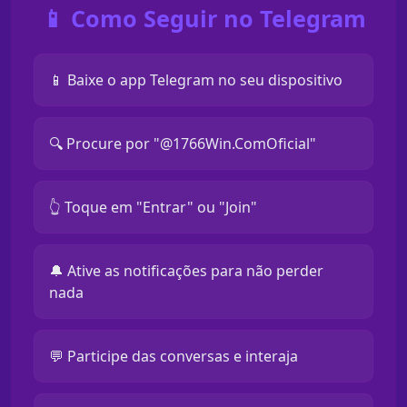
📱 Como Seguir no Telegram
📱 Baixe o app Telegram no seu dispositivo
🔍 Procure por "@1766Win.ComOficial"
👆 Toque em "Entrar" ou "Join"
🔔 Ative as notificações para não perder
nada
💬 Participe das conversas e interaja