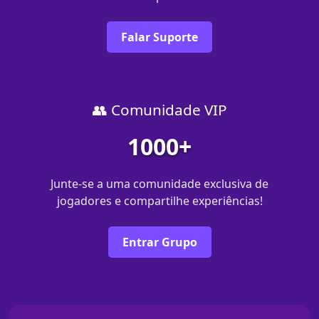
Falar Suporte
👥 Comunidade VIP
1000+
Junte-se a uma comunidade exclusiva de
jogadores e compartilhe experiências!
Entrar Grupo