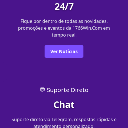
24/7
Fique por dentro de todas as novidades,
promoções e eventos da 1766Win.Com em
tempo real!
Ver Notícias
💬 Suporte Direto
Chat
Suporte direto via Telegram, respostas rápidas e
atendimento personalizado!