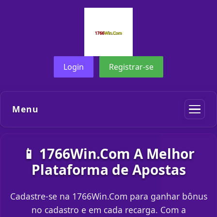
Login
Registrar-se
Menu
📱 1766Win.Com A Melhor
Plataforma de Apostas
Cadastre-se na 1766Win.Com para ganhar bônus
no cadastro e em cada recarga. Com a